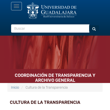
Pasar
Toggle
al
navigation
contenido
principal
Buscar
Buscar
COORDINACIÓN DE TRANSPARENCIA Y
ARCHIVO GENERAL
Inicio
Cultura de la Transparencia
CULTURA DE LA TRANSPARENCIA