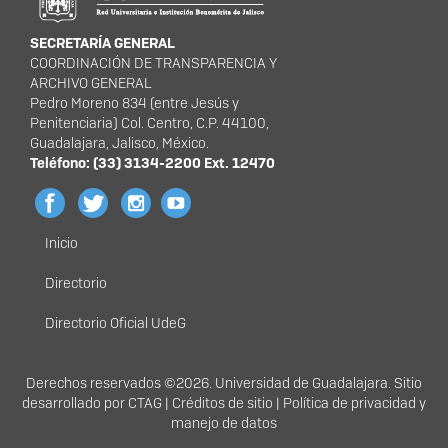
SECRETARÍA GENERAL
COORDINACIÓN DE TRANSPARENCIA Y
ARCHIVO GENERAL
Pedro Moreno 834 (entre Jesús y
Penitenciaria) Col. Centro, C.P. 44100,
Guadalajara, Jalisco, México.
Teléfono: (33) 3134-2200 Ext. 12470
Inicio
Menú
principal
Directorio
Directorio Oficial UdeG
Derechos
Derechos reservados ©2026. Universidad de Guadalajara. Sitio
desarrollado por
CTA
G |
Créditos de sitio
|
Política de privacidad y
manejo de datos