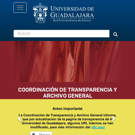
Pasar
Toggle
al
navigation
contenido
principal
Buscar
Buscar
COORDINACIÓN DE TRANSPARENCIA Y
ARCHIVO GENERAL
Previous
Next
Detener