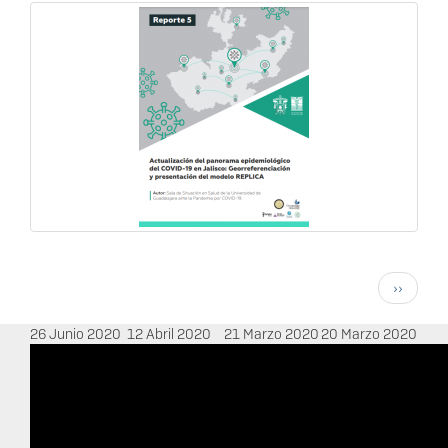
Paginación
Siguient
››
página
26 Junio 2020
12 Abril 2020
21 Marzo 2020
20 Marzo 2020