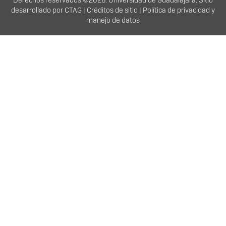
desarrollado por
CTA
G |
Créditos de sitio
|
Política de privacidad y
manejo de datos