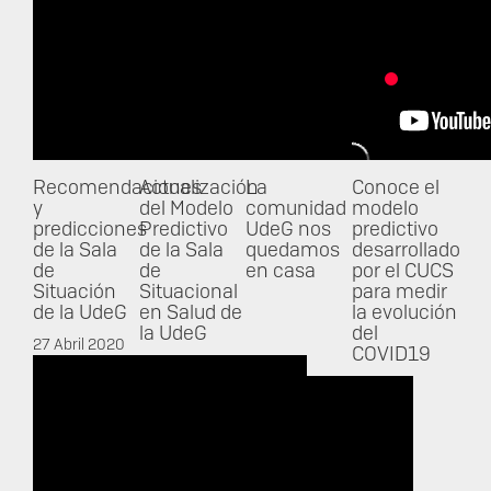
Recomendaciones
Actualización
La
Conoce el
y
del Modelo
comunidad
modelo
predicciones
Predictivo
UdeG nos
predictivo
de la Sala
de la Sala
quedamos
desarrollado
de
de
en casa
por el CUCS
Situación
Situacional
para medir
de la UdeG
en Salud de
la evolución
la UdeG
del
27 Abril 2020
COVID19
30 Marzo 2020