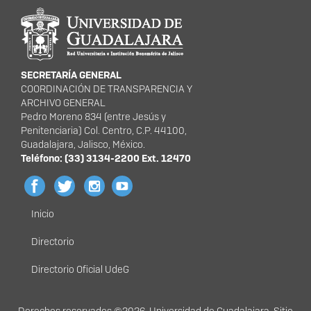
Información del portal
SECRETARÍA GENERAL
COORDINACIÓN DE TRANSPARENCIA Y
ARCHIVO GENERAL
Pedro Moreno 834 (entre Jesús y
Penitenciaria) Col. Centro, C.P. 44100,
Guadalajara, Jalisco, México.
Teléfono: (33) 3134-2200 Ext. 12470
Inicio
Menú
principal
Directorio
Directorio Oficial UdeG
Derechos
Derechos reservados ©2026. Universidad de Guadalajara. Sitio