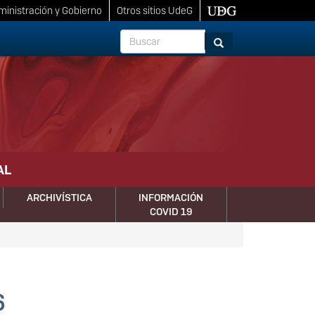
inistración y Gobierno
Otros sitios UdeG
Buscar
Buscar
AL
ARCHIVÍSTICA
INFORMACIÓN
COVID 19
6