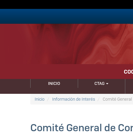
Pasar
al
contenido
principal
CO
NAVEGACIÓN
INICIO
CTAG
PRINCIPAL
Inicio
Información de Interés
Comité General 
Comité General de Co