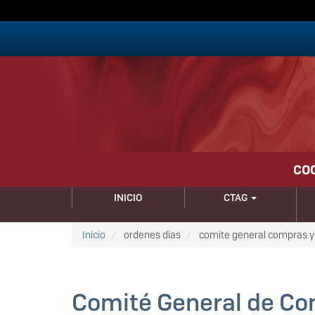
Pasar
al
contenido
principal
CO
NAVEGACIÓN
INICIO
CTAG
PRINCIPAL
Inicio
ordenes dias
comite general compras y
Comité General de Co