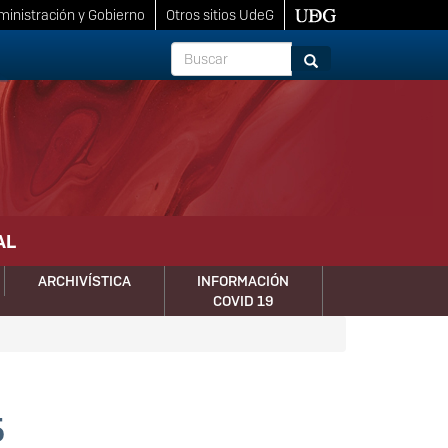
inistración y Gobierno
Otros sitios UdeG
Buscar
Buscar
AL
ARCHIVÍSTICA
INFORMACIÓN
COVID 19
5