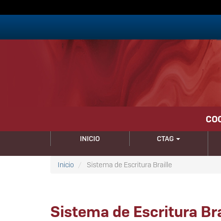
Pasar
al
contenido
principal
CO
NAVEGACIÓN
INICIO
CTAG
PRINCIPAL
Inicio
Sistema de Escritura Braille
Sistema de Escritura Bra